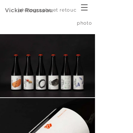
Vickie Rousseau
photographe et retoucheuse
photo