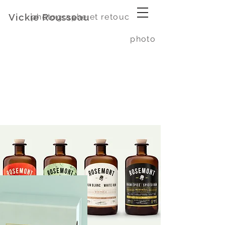
Vickie Rousseau
photographe et retoucheuse
photo